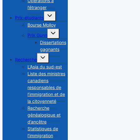
Opérations a
l’étranger
Toggle
Prix-étudiants
child
menu
Bourse Molloy
Toggle
Prix Gunn
child
menu
Dissertations
gagnants
Toggle
Recherche
child
menu
L’Asia du sud-est
Liste des ministres
canadiens
responsables de
l’immigration et de
la citoyenneté
Recherche
généalogique et
d’ancêtre
Statistiques de
l’immigration