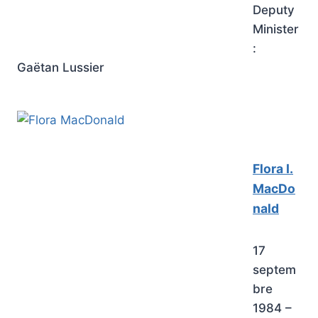
Deputy
Minister
:
Gaëtan Lussier
Flora I.
MacDo
nald
17
septem
bre
1984 –