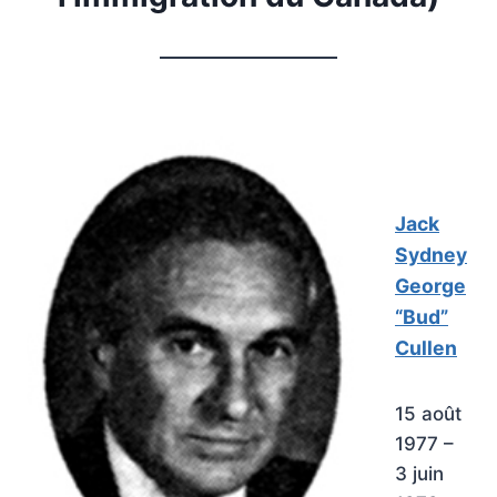
Jack
Sydney
George
“Bud”
Cullen
15 août
1977 –
3 juin