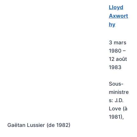
Lloyd
Axwort
hy
3 mars
1980 –
12 août
1983
Sous-
ministre
s: J.D.
Love (à
1981),
Gaëtan Lussier (de 1982)